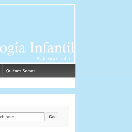
Quiénes Somos
h for: