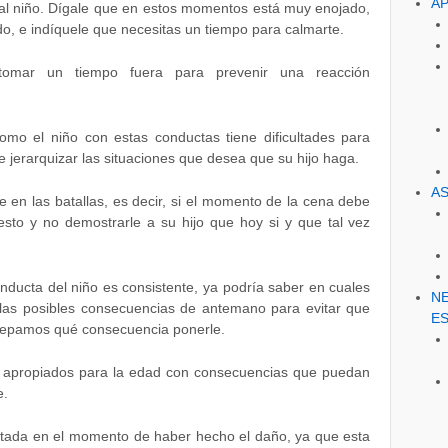
A
al niño. Dígale que en estos momentos está muy enojado,
do, e indíquele que necesitas un tiempo para calmarte.
tomar un tiempo fuera para prevenir una reacción
 Como el niño con estas conductas tiene dificultades para
e jerarquizar las situaciones que desea que su hijo haga.
AS
 en las batallas, es decir, si el momento de la cena debe
esto y no demostrarle a su hijo que hoy si y que tal vez
nducta del niño es consistente, ya podría saber en cuales
N
las posibles consecuencias de antemano para evitar que
E
 sepamos qué consecuencia ponerle.
s apropiados para la edad con consecuencias que puedan
e.
tada en el momento de haber hecho el daño, ya que esta