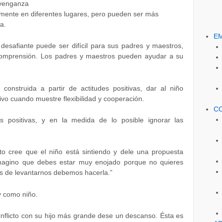
 venganza
mente en diferentes lugares, pero pueden ser más
a.
E
desafiante puede ser difícil para sus padres y maestros,
comprensión. Los padres y maestros pueden ayudar a su
onstruida a partir de actitudes positivas, dar al niño
ivo cuando muestre flexibilidad y cooperación.
C
as positivas, y en la medida de lo posible ignorar las
to cree que el niño está sintiendo y dele una propuesta
imagino que debes estar muy enojado porque no quieres
s de levantarnos debemos hacerla.”
y como niño.
onflicto con su hijo más grande dese un descanso. Ésta es