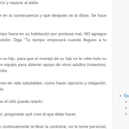
ror y reparar el daño.
r en la consecuencia y que después se la dices. Se hace
iempo fuera en su habitación por portarse mal, NO agregue
isión. Diga “Tu tiempo empezará cuando llegues a tu
 su hijo, para que el manejo de su hijo no le robe todo su
 en equipo para obtener apoyo de otros adultos (maestros,
niño.
es de vida saludables, como hacer ejercicio y relajación.
io.
Es
e el niño pueda retarlo:
r, pregúntele qué cree él que debe hacer.
continuamente te lleve la contraria, no lo tome personal,